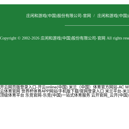
庄闲和游戏(中国)股份有限公司-官网
/
庄闲和游戏(中国
Copyright © 2002-2026 庄闲和游戏(中国)股份有限公司-官网 All rights reser
开云网页版登录入口-开云online(中国)
米兰（中国）体育官方网站-AC Mil
云体育官网
世界杯体育APP网站/手机版下载/官网登录入口
米兰平台-米
顶级体育平台
乐竞官网-乐竞(中国)一站式体育服务
云开官网_云开(中国)