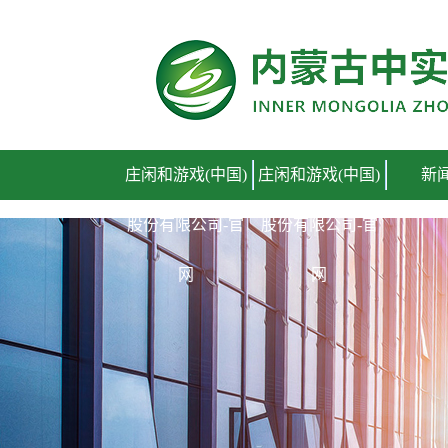
庄闲和游戏(中国)股份有限公司-官网
庄闲和游戏(中国)
庄闲和游戏(中国)
新
股份有限公司-官
股份有限公司-官
网
网