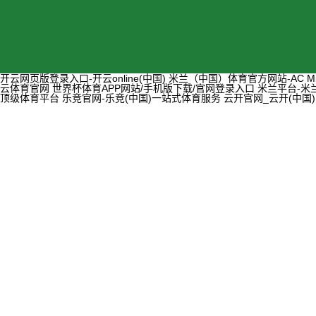
开云网页版登录入口-开云online(中国)
米兰（中国）体育官方网站-AC Mil
云体育官网
世界杯体育APP网站/手机版下载/官网登录入口
米兰平台-米
顶级体育平台
乐竞官网-乐竞(中国)一站式体育服务
云开官网_云开(中国)